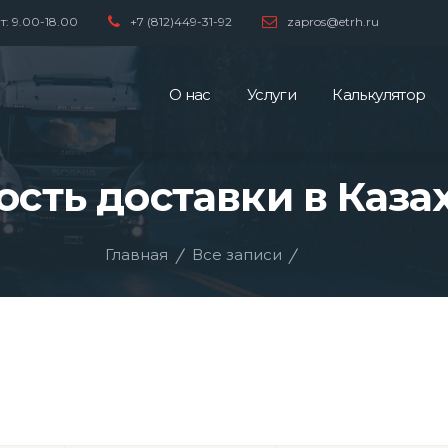
т: 9.00-18.00
+7 (812)449-31-92
zapros@etrh.ru
О нас
Услуги
Калькулятор
сть доставки в Каза
Главная
Все записи