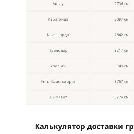
Актау
2796 км
Караганда
3097 км
Кызылорда
2842 км
Павлодар
3217 км
Уральск
1349 км
Усть-Каменогорск
3767 км
Шымкент
3279 км
Калькулятор доставки гр